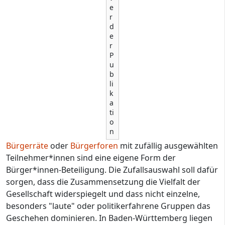
e
r
d
e
r
P
u
b
li
k
a
ti
o
n
Bürgerräte
oder
Bürgerforen
mit zufällig ausgewählten
Teilnehmer*innen sind eine eigene Form der
Bürger*innen-Beteiligung. Die Zufallsauswahl soll dafür
sorgen, dass die Zusammensetzung die Vielfalt der
Gesellschaft widerspiegelt und dass nicht einzelne,
besonders "laute" oder politikerfahrene Gruppen das
Geschehen dominieren. In Baden-Württemberg liegen