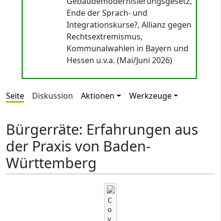
Gebäudemodernisierungsgesetz,
Ende der Sprach- und
Integrationskurse?, Allianz gegen
Rechtsextremismus,
Kommunalwahlen in Bayern und
Hessen u.v.a. (Mai/Juni 2026)
Seite
Diskussion
Aktionen
Werkzeuge
Bürgerräte: Erfahrungen aus
der Praxis von Baden-
Württemberg
C
o
v