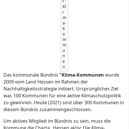
r
Kl
i
m
a-
K
o
m
m
u
n
e
n
Das kommunale Bündnis
"Klima-Kommunen
wurde
2009 vom Land Hessen im Rahmen der
Nachhaltigkeitsstrategie initiiert. Ursprüngliches Ziel
war, 100 Kommunen für eine aktive Klimaschutzpolitik
zu gewinnen. Heute (2021) sind über 300 Kommunen in
diesem Bündnis zusammengeschlossen.
Um aktives Mitglied im Bündnis zu sein, muss die
Kommune die Charta „Hessen aktiv: Die Klima-