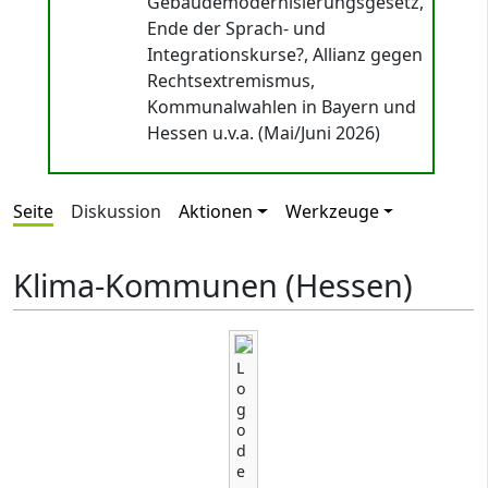
Gebäudemodernisierungsgesetz,
Ende der Sprach- und
Integrationskurse?, Allianz gegen
Rechtsextremismus,
Kommunalwahlen in Bayern und
Hessen u.v.a. (Mai/Juni 2026)
Seite
Diskussion
Aktionen
Werkzeuge
Klima-Kommunen (Hessen)
L
o
g
o
d
e