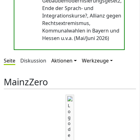
Gebäudemodernisierungsgesetz,
Ende der Sprach- und
Integrationskurse?, Allianz gegen
Rechtsextremismus,
Kommunalwahlen in Bayern und
Hessen u.v.a. (Mai/Juni 2026)
Seite
Diskussion
Aktionen
Werkzeuge
MainzZero
L
o
g
o
d
e