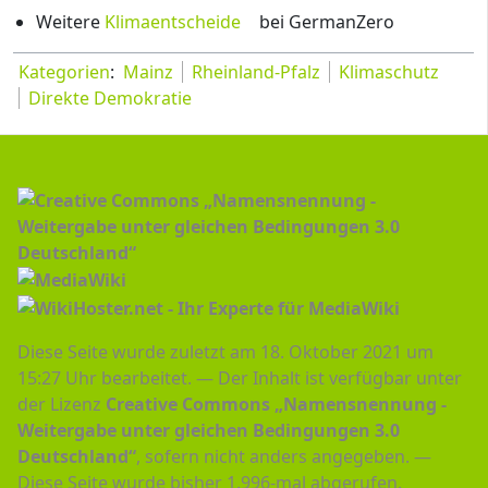
Weitere
Klimaentscheide
bei GermanZero
Kategorien
:
Mainz
Rheinland-Pfalz
Klimaschutz
Direkte Demokratie
Diese Seite wurde zuletzt am 18. Oktober 2021 um
15:27 Uhr bearbeitet.
Der Inhalt ist verfügbar unter
der Lizenz
Creative Commons „Namensnennung -
Weitergabe unter gleichen Bedingungen 3.0
Deutschland“
, sofern nicht anders angegeben.
Diese Seite wurde bisher 1.996-mal abgerufen.