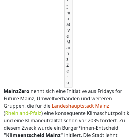
r
I
ni
ti
at
iv
e
M
ai
n
z
Z
e
r
o
MainzZero
nennt sich eine Initiative aus Fridays for
Future Mainz, Umweltverbänden und weiteren
Gruppen, die für die
Landeshauptstadt
Mainz
(
Rheinland-Pfalz
) eine konsequente Klimaschutzpolitik
und eine Klimaneutralität schon vor 2035 fordert. Zu
diesem Zweck wurde ein Bürger*innen-Entscheid
"Klimaentscheid Mainz"
initiiert. Die Stadt lehnt