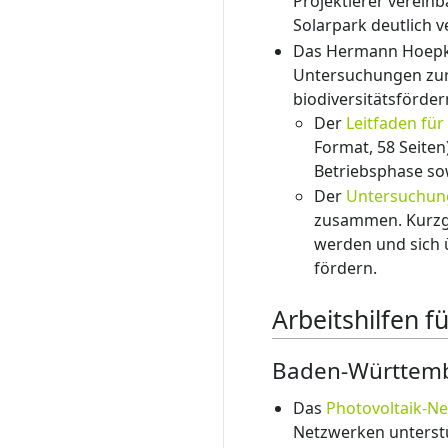
Projektierer vereinb
Solarpark deutlich 
Das Hermann Hoepke 
Untersuchungen zur 
biodiversitätsförder
Der
Leitfaden für
Format, 58 Seiten
Betriebsphase so
Der
Untersuchun
zusammen. Kurzgef
werden und sich ü
fördern.
Arbeitshilfen f
Baden-Württem
Das
Photovoltaik-N
Netzwerken unterstü