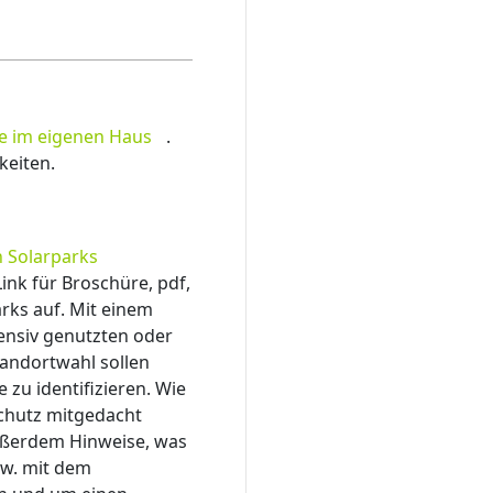
e im eigenen Haus
.
keiten.
n Solarparks
nk für Broschüre, pdf,
arks auf. Mit einem
ensiv genutzten oder
tandortwahl sollen
 zu identifizieren. Wie
chutz mitgedacht
außerdem Hinweise, was
zw. mit dem