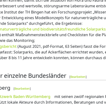
aren können, damit sich die Situation von Flora und Fauna 
verbessert und wertvolle, störungsarme Lebensräume entst
Institut der TH Bingen hat ein Forschungsprojekt „Wissen
Entwicklung eines Modellkonzepts für naturverträgliche 
nde Solarparks“ durchgeführt, die Ergebnisse:
 naturverträgliche und biodiversitätsfreundliche Solarparks
) enthält Maßnahmensteckbriefe und Checklisten für die Pl
wie das Monitoring;
gsbericht
(August 2021, pdf-Format, 63 Seiten) fasst die F
asst: Solarparks, die auf Ackerflächen errichtet wurden, 
ber 8 bis 11 Jahre entwickeln konnten, können durchaus di
ür einzelne Bundesländer
[
Bearbeiten
]
berg
[
Bearbeiten
]
etzwerk Baden-Württemberg
mit seinen zwölf regionalen 
tzt lokale Akteure durch Informationen, Beratungen und vi