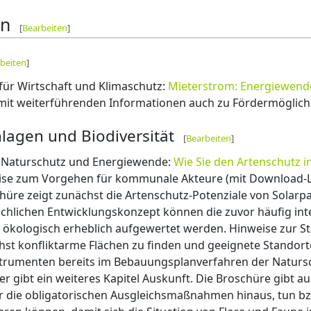
en
[
Bearbeiten
]
beiten
]
ür Wirtschaft und Klimaschutz:
Mieterstrom: Energiewend
mit weiterführenden Informationen auch zu Fördermöglich
lagen und Biodiversität
[
Bearbeiten
]
Naturschutz und Energiewende:
Wie Sie den Artenschutz i
ise zum Vorgehen für kommunale Akteure (mit Download-Li
chüre zeigt zunächst die Artenschutz-Potenziale von Solarp
chlichen Entwicklungskonzept können die zuvor häufig int
n ökologisch erheblich aufgewertet werden. Hinweise zur S
hst konfliktarme Flächen zu finden und geeignete Standorte
strumenten bereits im Bebauungsplanverfahren der Naturs
r gibt ein weiteres Kapitel Auskunft. Die Broschüre gibt 
 die obligatorischen Ausgleichsmaßnahmen hinaus, tun b