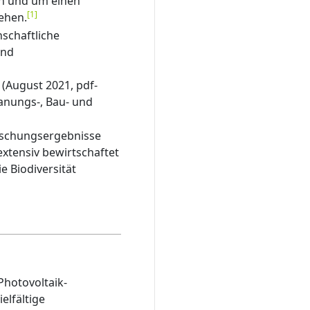
in und um einen
[
1
]
ehen.
schaftliche
und
(August 2021, pdf-
anungs-, Bau- und
orschungsergebnisse
extensiv bewirtschaftet
e Biodiversität
Photovoltaik-
elfältige