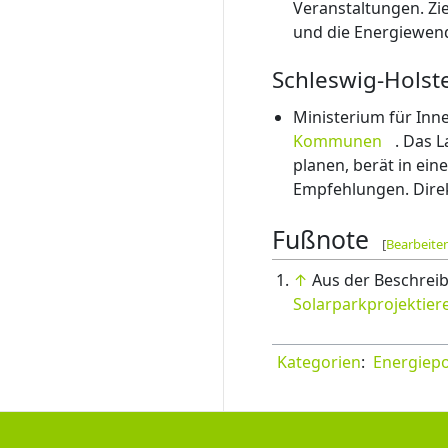
Veranstaltungen. Zi
und die Energiewen
Schleswig-Holst
Ministerium für Inne
Kommunen
. Das 
planen, berät in ei
Empfehlungen. Dire
Fußnote
[
Bearbeite
↑
Aus der Beschreib
Solarparkprojektie
Kategorien
:
Energiepol