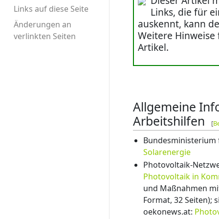
Dieser Artikel 
Links auf diese Seite
Links, die für 
auskennt, kann de
Änderungen an
Weitere Hinweise 
verlinkten Seiten
Artikel.
Allgemeine In
Arbeitshilfen
[
B
Bundesministerium f
Solarenergie
Photovoltaik-Netzw
Photovoltaik in K
und Maßnahmen mit P
Format, 32 Seiten); 
oekonews.at:
Photo