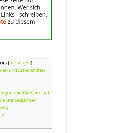
ese Seite nur
önnen. Wer sich
Links - schreiben.
ite
zu diesem
nis
nen und Arbeitshilfen
lagen und Biodiversität
elne Bundesländer
berg
in