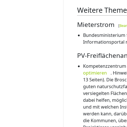
Weitere Them
Mieterstrom
[
Bear
Bundesministerium f
Informationsportal 
PV-Freiflächenan
Kompetenzzentrum 
optimieren
. Hinwe
13 Seiten). Die Bros
guten naturschutzfa
versiegelten Fläche
dabei helfen, möglic
und mit welchen In
werden kann, darübe
die Kommunen, über