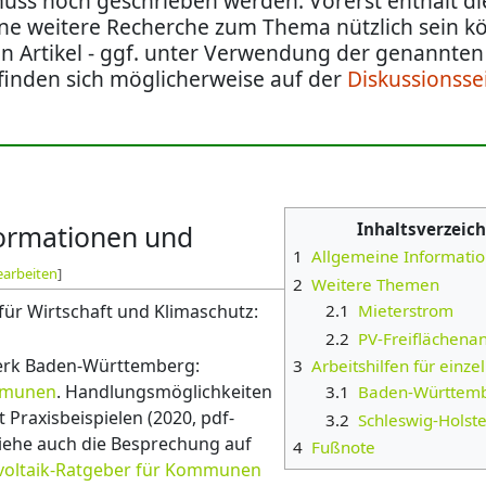
muss noch geschrieben werden. Vorerst enthält di
eine weitere Recherche zum Thema nützlich sein k
n Artikel - ggf. unter Verwendung der genannten 
finden sich möglicherweise auf der
Diskussionsse
formationen und
Inhaltsverzeich
1
Allgemeine Informatio
earbeiten
]
2
Weitere Themen
2.1
Mieterstrom
ür Wirtschaft und Klimaschutz:
2.2
PV-Freiflächenan
erk Baden-Württemberg:
3
Arbeitshilfen für einz
ommunen
. Handlungsmöglichkeiten
3.1
Baden-Württem
raxisbeispielen (2020, pdf-
3.2
Schleswig-Holste
siehe auch die Besprechung auf
4
Fußnote
voltaik-Ratgeber für Kommunen