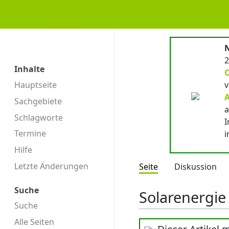
KommunalWiki
N
2
Inhalte
Hauptseite
v
A
Sachgebiete
a
Schlagworte
I
Termine
i
Hilfe
Letzte Änderungen
Seite
Diskussion
Suche
Solarenergie
Suche
Alle Seiten