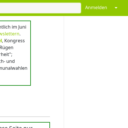
Anmelden
↓
lich im Juni
wslettern
.
l
, Kongress
/Rügen
heit";
ch- und
mmunalwahlen