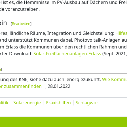
el ist es, die Hemmnisse im PV-Ausbau auf Dächern und Fre
de voranzutreiben.
ein
[
Bearbeiten
]
res, ländliche Räume, Integration und Gleichstellung:
Hilfe
Land unterstützt Kommunen dabei, Photovoltaik-Anlagen auf
nem Erlass die Kommunen über den rechtlichen Rahmen und 
kter Download:
Solar-Freiflächenanlagen-Erlass
(Sept. 2021,
n
]
ung des KNE; siehe dazu auch: energiezukunft,
Wie Kommu
rer zusammenfinden
, 28.01.2022
itik
Solarenergie
Praxishilfen
Schlagwort