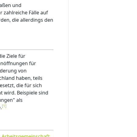
raßen und
 zahlreiche Fälle auf
den, die allerdings den
e Ziele für
enöffnungen für
lderung von
hland haben, teils
etzt, die für sich
 wird. Beispiele sind
ungen" als
[
1
]
.
 Arbeitsgemeinschaft