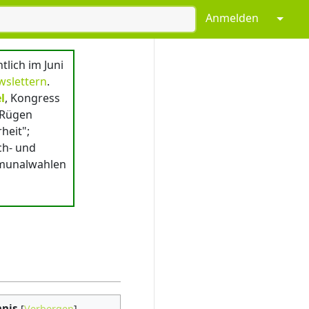
Anmelden
↓
lich im Juni
wslettern
.
l
, Kongress
/Rügen
heit";
ch- und
mmunalwahlen
hnis