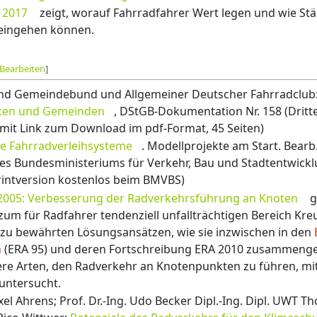
 2017
zeigt, worauf Fahrradfahrer Wert legen und wie S
 eingehen können.
Bearbeiten
]
und Gemeindebund und Allgemeiner Deutscher Fahrradclub
dten und Gemeinden
, DStGB-Dokumentation Nr. 158 (Dritt
, mit Link zum Download im pdf-Format, 45 Seiten)
che Fahrradverleihsysteme
. Modellprojekte am Start. Bearb
 des Bundesministeriums für Verkehr, Bau und Stadtentwick
Printversion kostenlos beim BMVBS)
 2005: Verbesserung der Radverkehrsführung an Knoten
g
zum für Radfahrer tendenziell unfallträchtigen Bereich Kr
u bewährten Lösungsansätzen, wie sie inzwischen in den
n
(ERA 95) und deren Fortschreibung ERA 2010 zusammenges
re Arten, den Radverkehr an Knotenpunkten zu führen, mit
untersucht.
Axel Ahrens; Prof. Dr.-Ing. Udo Becker Dipl.-Ing. Dipl. UWT 