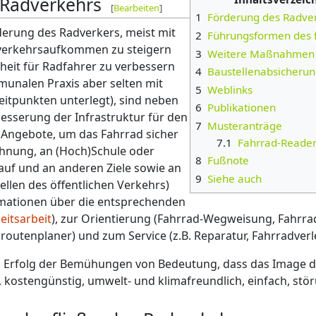
 Radverkehrs
[
Bearbeiten
]
1
Förderung des Radve
derung des Radverkers, meist mit
2
Führungsformen des 
adverkehrsaufkommen zu steigern
3
Weitere Maßnahmen
heit für Radfahrer zu verbessern
4
Baustellenabsicheru
munalen Praxis aber selten mit
5
Weblinks
itpunkten unterlegt), sind neben
6
Publikationen
esserung der Infrastruktur für den
7
Musteranträge
 Angebote, um das Fahrrad sicher
7.1
Fahrrad-Reade
ohnung, an (Hoch)Schule oder
8
Fußnote
kauf und an anderen Ziele sowie an
9
Siehe auch
llen des öffentlichen Verkehrs)
rmationen über die entsprechenden
eitsarbeit
), zur Orientierung (Fahrrad-Wegweisung, Fahrra
routenplaner) und zum Service (z.B. Reparatur, Fahrradverle
den Erfolg der Bemühungen von Bedeutung, dass das Image 
ell, kostengünstig, umwelt- und klimafreundlich, einfach, stö