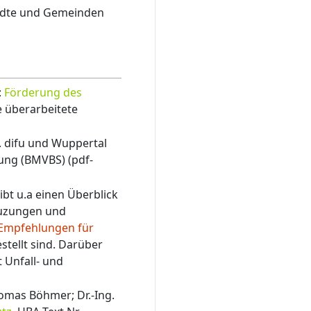
tädte und Gemeinden
:
Förderung des
e überarbeitete
. difu und Wuppertal
lung (BMVBS) (pdf-
ibt u.a einen Überblick
euzungen und
Empfehlungen für
tellt sind. Darüber
 Unfall- und
Thomas Böhmer; Dr.-Ing.