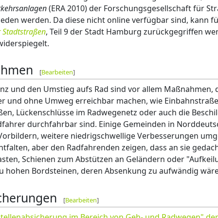
rkehrsanlagen
(ERA 2010) der Forschungsgesellschaft für St
den werden. Da diese nicht online verfügbar sind, kann für
 Stadtstraßen
, Teil 9 der Stadt Hamburg zurückgegriffen wer
widerspiegelt.
ahmen
[
Bearbeiten
]
anz und den Umstieg aufs Rad sind vor allem Maßnahmen, di
ter und ohne Umweg erreichbar machen, wie Einbahnstraß
aßen, Lückenschlüsse im Radwegenetz oder auch die Beschi
dfahrer durchfahrbar sind. Einige Gemeinden in Norddeutsc
orbildern, weitere niedrigschwellige Verbesserungen umges
tfalten, aber den Radfahrenden zeigen, dass an sie gedacht
asten, Schienen zum Abstützen an Geländern oder "Aufkeil
u hohen Bordsteinen, deren Absenkung zu aufwändig wäre
icherungen
[
Bearbeiten
]
tellenabsicherung im Bereich von Geh- und Radwegen" der