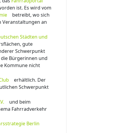
t das
Fahrradportal
worden ist. Es wird vom
mie
betreibt, wo sich
en Veranstaltungen an
eutschen Städten und
sflächen, gute
sonderer Schwerpunkt
, die Bürgerinnen und
 die Kommune nicht
Club
erhältlich. Der
eutlichen Schwerpunkt
V.
und beim
Thema Fahrradverkehr
sstrategie Berlin