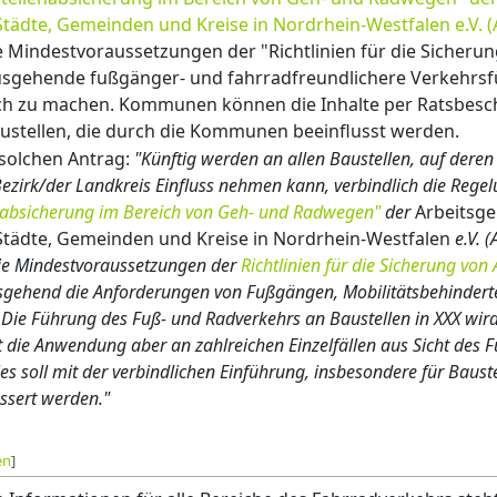
Städte, Gemeinden und Kreise in Nordrhein-Westfalen e.V. 
e Mindestvoraussetzungen der "Richtlinien für die Sicherun
ausgehende fußgänger- und fahrradfreundlichere Verkehrs
ich zu machen. Kommunen können die Inhalte per Ratsbesch
Baustellen, die durch die Kommunen beeinflusst werden.
 solchen Antrag:
"Künftig werden an allen Baustellen, auf deren
ezirk/der Landkreis Einfluss nehmen kann, verbindlich die Rege
nabsicherung im Bereich von Geh- und Radwegen"
der
Arbeitsg
Städte, Gemeinden und Kreise in Nordrhein-Westfalen
e.V. 
 die Mindestvoraussetzungen der
Richtlinien für die Sicherung von 
sgehend die Anforderungen von Fußgängen, Mobilitätsbehindert
 Die Führung des Fuß- und Radverkehrs an Baustellen in XXX wird
t die Anwendung aber an zahlreichen Einzelfällen aus Sicht des 
s soll mit der verbindlichen Einführung, insbesondere für Bauste
essert werden."
en
]