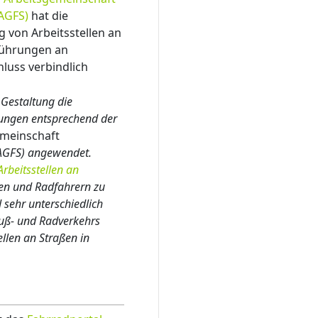
(AGFS)
hat die
g von Arbeitsstellen an
führungen an
luss verbindlich
 Gestaltung die
lungen entsprechend der
emeinschaft
(AGFS) angewendet.
Arbeitsstellen an
en und Radfahrern zu
 sehr unterschiedlich
Fuß- und Radverkehrs
llen an Straßen in