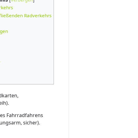
rkehrs
fließenden Radverkehrs
ngen
r
dkarten,
ih).
des Fahrradfahrens
rungsarm, sicher).