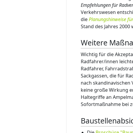
Empfehlungen für Radve
Verkehrswesen entschie
die
Planungshinweise für
Stand des Jahres 2000 
Weitere Maßn
Wichtig für die Akzept
Radfahrer/innen leich
Radfahrer, Fahrradstr
Sackgassen, die für Ra
nach skandinavischen V
keine große Wirkung en
Haltegriffe an Ampelm
Sofortmaßnahme bei z
Baustellenabs
Die
Broschüre "Baus