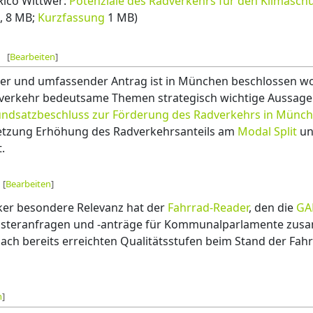
 Rico Wittwer:
Potenziale des Radverkehrs für den Klimasch
, 8 MB;
Kurzfassung
1 MB)
[
Bearbeiten
]
er und umfassender Antrag ist in München beschlossen w
dverkehr bedeutsame Themen strategisch wichtige Aussag
ndsatzbeschluss zur Förderung des Radverkehrs in Münche
setzung Erhöhung des Radverkehrsanteils am
Modal Split
un
.
[
Bearbeiten
]
ker besondere Relevanz hat der
Fahrrad-Reader
, den die
GA
usteranfragen und -anträge für Kommunalparlamente zus
ch bereits erreichten Qualitätsstufen beim Stand der Fahr
n
]