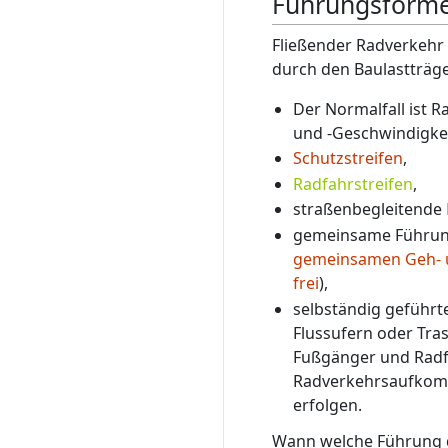
Führungsforme
Fließender Radverkehr
durch den Baulastträg
Der Normalfall ist 
und -Geschwindigkeit
Schutzstreifen
,
Radfahrstreifen
,
straßenbegleitende
gemeinsame Führung
gemeinsamen Geh- 
frei
),
selbständig geführt
Flussufern oder Tra
Fußgänger und Radf
Radverkehrsaufkomme
erfolgen.
Wann welche Führung d