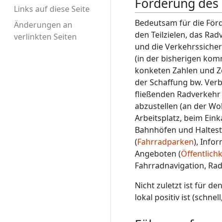
Förderung des
Links auf diese Seite
Bedeutsam für die För
Änderungen an
den Teilzielen, das R
verlinkten Seiten
und die Verkehrssicher
(in der bisherigen kom
konketen Zahlen und Ze
der Schaffung bw. Verb
fließenden Radverkehr
abzustellen (an der W
Arbeitsplatz, beim Ein
Bahnhöfen und Halteste
(
Fahrradparken
), Info
Angeboten (
Öffentlichk
Fahrradnavigation, Rad
Nicht zuletzt ist für 
lokal positiv ist (schn