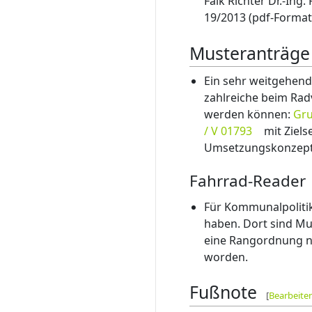
Falk Richter Dr.-Ing.
19/2013 (pdf-Format
Musteranträge
Ein sehr weitgehend
zahlreiche beim Ra
werden können:
Gru
/ V 01793
mit Ziel
Umsetzungskonzept
Fahrrad-Reader
Für Kommunalpoliti
haben. Dort sind M
eine Rangordnung na
worden.
Fußnote
[
Bearbeite