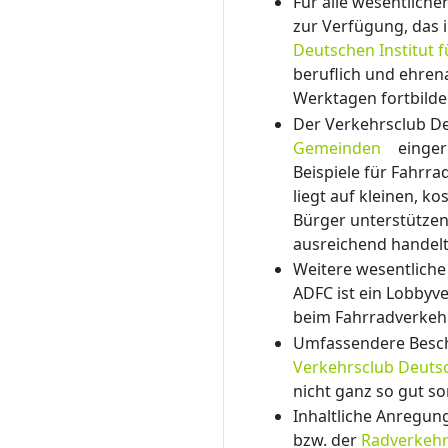
Für alle wesentliche
zur Verfügung, das
Deutschen Institut fü
beruflich und ehren
Werktagen fortbild
Der Verkehrsclub De
Gemeinden
einger
Beispiele für Fahrr
liegt auf kleinen, 
Bürger unterstützen
ausreichend handelt
Weitere wesentliche
ADFC ist ein Lobbyv
beim Fahrradverkehr
Umfassendere Besch
Verkehrsclub Deuts
nicht ganz so gut sor
Inhaltliche Anregun
bzw. der
Radverkehr