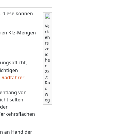
. diese können
Ve
rk
hohen Kfz-Mengen
eh
rs
ze
ic
he
ungspflicht,
n
ichtigen
23
7:
 Radfahrer
Ra
d
 entlang von
w
cht selten
eg
oder
Verkehrsflächen
n an Hand der