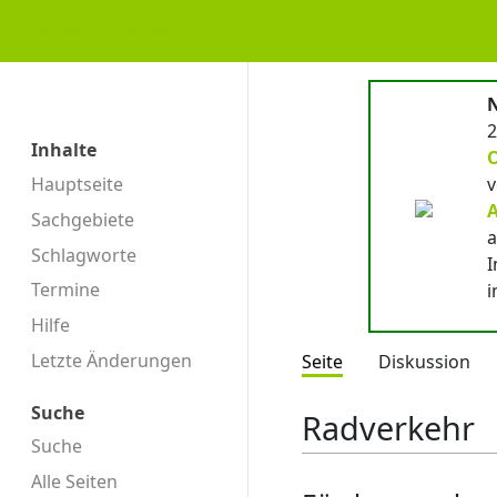
KommunalWiki
N
2
Inhalte
Hauptseite
v
A
Sachgebiete
a
Schlagworte
I
Termine
i
Hilfe
Letzte Änderungen
Seite
Diskussion
Suche
Radverkehr
Suche
Alle Seiten