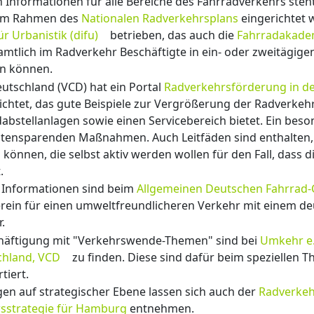
n Informationen für alle Bereiche des Fahrradverkehrs steh
 im Rahmen des
Nationalen Radverkehrsplans
eingerichtet 
r Urbanistik (difu)
betrieben, das auch die
Fahrradakade
amtlich im Radverkehr Beschäftigte in ein- oder zweitägig
en können.
utschland (VCD) hat ein Portal
Radverkehrsförderung in d
ichtet, das gute Beispiele zur Vergrößerung der Radverkehr
adabstellanlagen sowie einen Servicebereich bietet. Ein be
kostensparenden Maßnahmen. Auch Leitfäden sind enthalten
 können, die selbst aktiv werden wollen für den Fall, dass
.
 Informationen sind beim
Allgemeinen Deutschen Fahrrad-
erein für einen umweltfreundlicheren Verkehr mit einem d
.
äftigung mit "Verkehrswende-Themen" sind bei
Umkehr e.
chland, VCD
zu finden. Diese sind dafür beim speziellen 
tiert.
gen auf strategischer Ebene lassen sich auch der
Radverkehr
sstrategie für Hamburg
entnehmen.