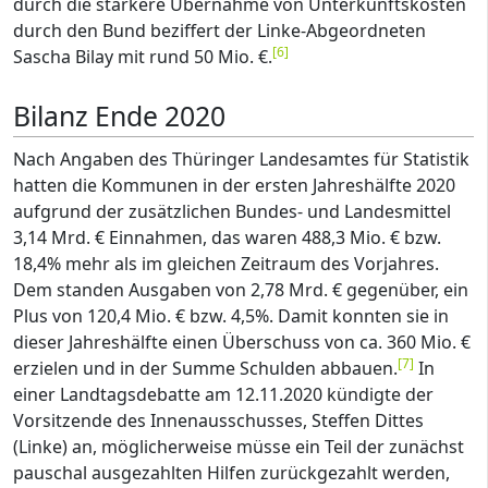
durch die stärkere Übernahme von Unterkunftskosten
durch den Bund beziffert der Linke-Abgeordneten
[
6
]
Sascha Bilay mit rund 50 Mio. €.
Bilanz Ende 2020
Nach Angaben des Thüringer Landesamtes für Statistik
hatten die Kommunen in der ersten Jahreshälfte 2020
aufgrund der zusätzlichen Bundes- und Landesmittel
3,14 Mrd. € Einnahmen, das waren 488,3 Mio. € bzw.
18,4% mehr als im gleichen Zeitraum des Vorjahres.
Dem standen Ausgaben von 2,78 Mrd. € gegenüber, ein
Plus von 120,4 Mio. € bzw. 4,5%. Damit konnten sie in
dieser Jahreshälfte einen Überschuss von ca. 360 Mio. €
[
7
]
erzielen und in der Summe Schulden abbauen.
In
einer Landtagsdebatte am 12.11.2020 kündigte der
Vorsitzende des Innenausschusses, Steffen Dittes
(Linke) an, möglicherweise müsse ein Teil der zunächst
pauschal ausgezahlten Hilfen zurückgezahlt werden,