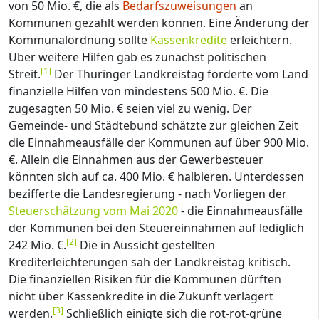
von 50 Mio. €, die als
Bedarfszuweisungen
an
Kommunen gezahlt werden können. Eine Änderung der
Kommunalordnung sollte
Kassenkredite
erleichtern.
Über weitere Hilfen gab es zunächst politischen
[
1
]
Streit.
Der Thüringer Landkreistag forderte vom Land
finanzielle Hilfen von mindestens 500 Mio. €. Die
zugesagten 50 Mio. € seien viel zu wenig. Der
Gemeinde- und Städtebund schätzte zur gleichen Zeit
die Einnahmeausfälle der Kommunen auf über 900 Mio.
€. Allein die Einnahmen aus der Gewerbesteuer
könnten sich auf ca. 400 Mio. € halbieren. Unterdessen
bezifferte die Landesregierung - nach Vorliegen der
Steuerschätzung vom Mai 2020
- die Einnahmeausfälle
der Kommunen bei den Steuereinnahmen auf lediglich
[
2
]
242 Mio. €.
Die in Aussicht gestellten
Krediterleichterungen sah der Landkreistag kritisch.
Die finanziellen Risiken für die Kommunen dürften
nicht über Kassenkredite in die Zukunft verlagert
[
3
]
werden.
Schließlich einigte sich die rot-rot-grüne