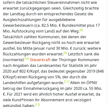
sofern die tatsächlichen Steuereinnahmen nicht wie
erwartet zurückgegangen seien. Gleichzeitig brachte
der Landtag durch ein entsprechendes Gesetz die
Ausgleichszahlungen für ausgebliebene
Gewerbesteuern (ca. 82,5 Mio. € Bundesmittel plus 17
[
8
]
Mio. Aufstockung vom Land) auf den Weg.
Tatsächlich zahlten Kommunen, bei denen der
Gewerbesteuer-Rückgang nicht so hoch wie erwartet
ausfiel, bis Mitte Januar rund 30 Mio. € zurück; weitere
[
9
]
Rückzahlungen wurden erwartet.
Letztlich sank die
[
10
]
(normierte)
Steuerkraft
der Thüringer Kommunen
nach Angaben das Landesamtes für Statistik im Jahr
2020 auf 802 €/Kopf, das bedeutet gegenüber 2019 (846
€/Kopf) einen Rückgang von 5%, der durch die
[
11
]
Landeshilfen aufgefangen wurde.
Allein im ÖPNV
betrug der Einnahmerückgang im Jahr 2020 ca. 55 Mio.
€. Für 2021 wird ein ähnlich hoher Ausfall erwartet, da
viele Kund*innen ihr Abonnement erst verzögert
[
12
]
gekündigt haben.