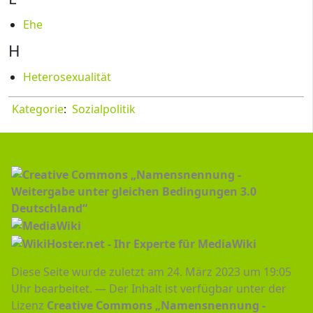
Ehe
H
Heterosexualität
Kategorie
:
Sozialpolitik
Diese Seite wurde zuletzt am 24. März 2023 um 19:05
Uhr bearbeitet.
Der Inhalt ist verfügbar unter der
Lizenz
Creative Commons „Namensnennung -